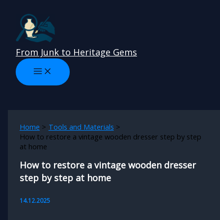
Skip
to
content
From Junk to Heritage Gems
Home
Tools and Materials
How to restore a vintage wooden dresser step by step
at home
How to restore a vintage wooden dresser
step by step at home
14.12.2025