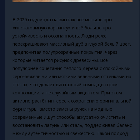
В 2025 году мода на винтаж всё меньше про
«инстаграмную картинку» и всё больше про
устойчивость и осознанность. Люди реже
перекрашивают массивный дуб в глухой белый цвет,
предпочитая полупрозрачные покрытия, через
которые читается рисунок древесины. Всё
популярнее сочетания тёплого дерева с спокойными
серо‑бежевыми или мягкими зелёными оттенками на
стенах, что делает винтажный комод центром
композиции, а не случайным акцентом. При этом
активно растёт интерес к сохранению оригинальной
фурнитуры: вместо замены ручек на модные
современные ищут способы аккуратно очистить и
восстановить латунь или сталь, поддерживая баланс
между аутентичностью и свежестью. Такой подход