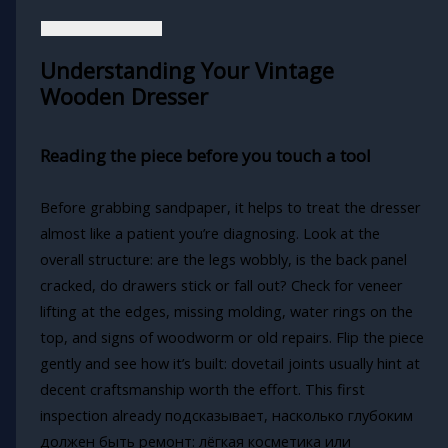
Understanding Your Vintage
Wooden Dresser
Reading the piece before you touch a tool
Before grabbing sandpaper, it helps to treat the dresser
almost like a patient you’re diagnosing. Look at the
overall structure: are the legs wobbly, is the back panel
cracked, do drawers stick or fall out? Check for veneer
lifting at the edges, missing molding, water rings on the
top, and signs of woodworm or old repairs. Flip the piece
gently and see how it’s built: dovetail joints usually hint at
decent craftsmanship worth the effort. This first
inspection already подсказывает, насколько глубоким
должен быть ремонт: лёгкая косметика или