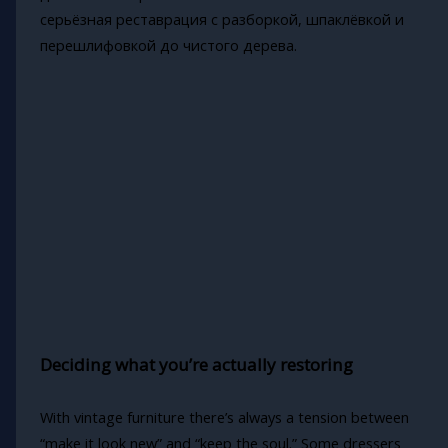
серьёзная реставрация с разборкой, шпаклёвкой и
перешлифовкой до чистого дерева.
Deciding what you’re actually restoring
With vintage furniture there’s always a tension between
“make it look new” and “keep the soul.” Some dressers