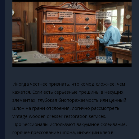
Иногда честнее признать, что комод сложнее, чем
кажется. Если есть серьёзные трещины в несущих
элементах, глубокая биопоражаемость или ценный
шпон на грани отслоения, логично рассмотреть
vintage wooden dresser restoration services.
Профессионалы используют вакуумное склеивание,
горячее прессование шпона, инъекции клея в