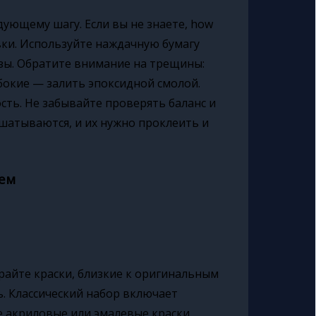
дующему шагу. Если вы не знаете, how
фовки. Используйте наждачную бумагу
озы. Обратите внимание на трещины:
бокие — залить эпоксидной смолой.
сть. Не забывайте проверять баланс и
сшатываются, и их нужно проклеить и
цем
райте краски, близкие к оригинальным
ь. Классический набор включает
е акриловые или эмалевые краски,