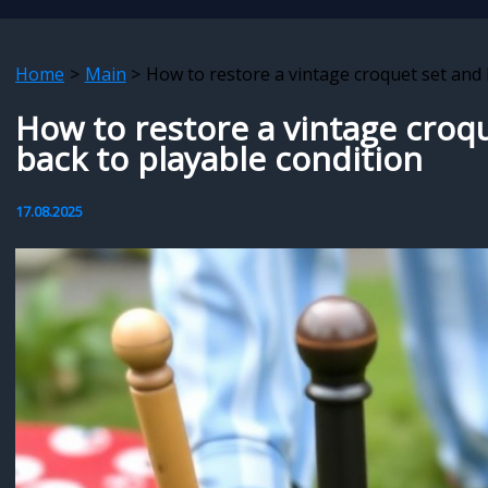
Home
Main
How to restore a vintage croquet set and b
How to restore a vintage croqu
back to playable condition
17.08.2025