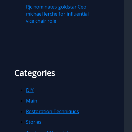
Rjc nominates goldstar Ceo
michael lerche for influential
vice chair role
Categories
DIY
Main
Restoration Techniques
Stories