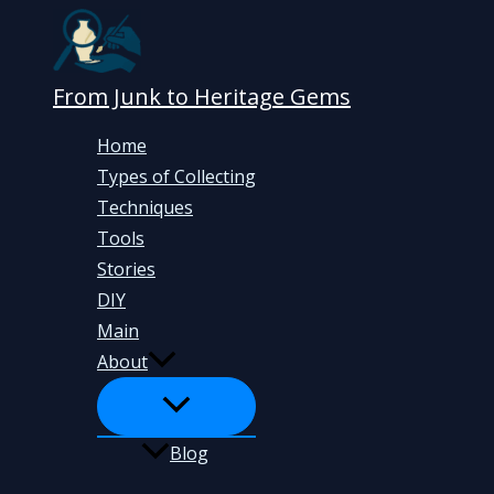
Skip
to
content
From Junk to Heritage Gems
Home
Types of Collecting
Techniques
Tools
Stories
DIY
Main
About
Blog