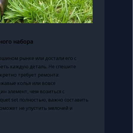
тного набора
ошином рынке или достали его с
еть каждую деталь. Не спешите
нкретно требует ремонта:
ржавые колья или вовсе
н элемент, чем возиться с
roquet set полностью, важно составить
поможет не упустить мелочей и