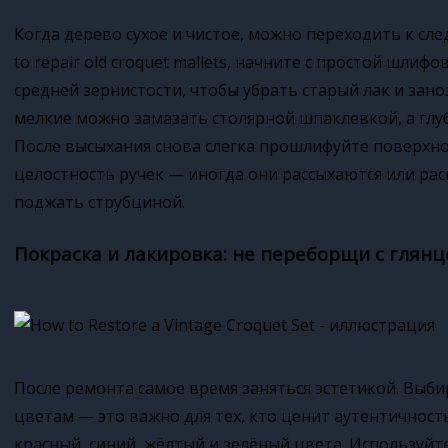
Когда дерево сухое и чистое, можно переходить к сле
to repair old croquet mallets, начните с простой шли
средней зернистости, чтобы убрать старый лак и зан
мелкие можно замазать столярной шпаклевкой, а глу
После высыхания снова слегка прошлифуйте поверхно
целостность ручек — иногда они рассыхаются или ра
поджать струбциной.
Покраска и лакировка: не переборщи с глян
После ремонта самое время заняться эстетикой. Выби
цветам — это важно для тех, кто ценит аутентичност
красный, синий, жёлтый и зелёный цвета. Используйт