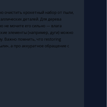
но очистить крокетный набор от пыли,
таллических деталей. Для дерева
но не мочите его сильно — влага
кие элементы (например, дуги) можно
у. Важно помнить, что restoring
были», а про аккуратное обращение с