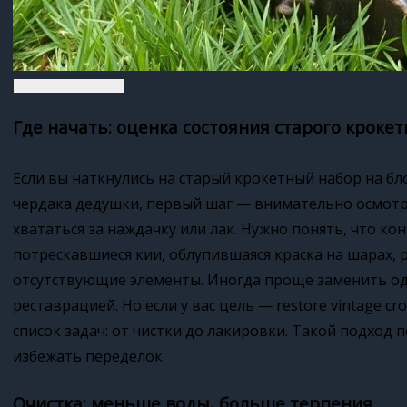
Где начать: оценка состояния старого кроке
Если вы наткнулись на старый крокетный набор на бл
чердака дедушки, первый шаг — внимательно осмотр
хвататься за наждачку или лак. Нужно понять, что ко
потрескавшиеся кии, облупившаяся краска на шарах, 
отсутствующие элементы. Иногда проще заменить оди
реставрацией. Но если у вас цель — restore vintage c
список задач: от чистки до лакировки. Такой подход 
избежать переделок.
Очистка: меньше воды, больше терпения