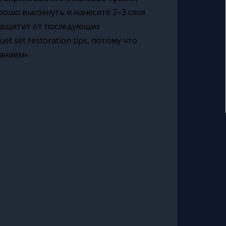
рошо высохнуть и нанесите 2–3 слоя
и защитит от последующих
t set restoration tips, потому что
анием».