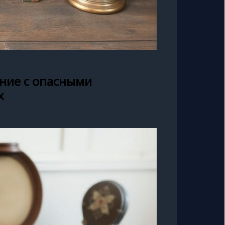
ние с опасными
х