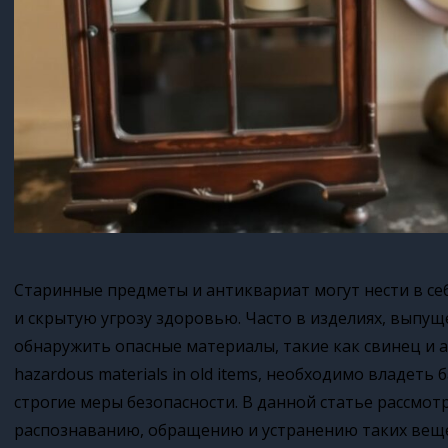
Старинные предметы и антиквариат могут нести в се
и скрытую угрозу здоровью. Часто в изделиях, выпущ
обнаружить опасные материалы, такие как свинец и ас
hazardous materials in old items, необходимо владет
строгие меры безопасности. В данной статье рассмот
распознаванию, обращению и устранению таких вещес