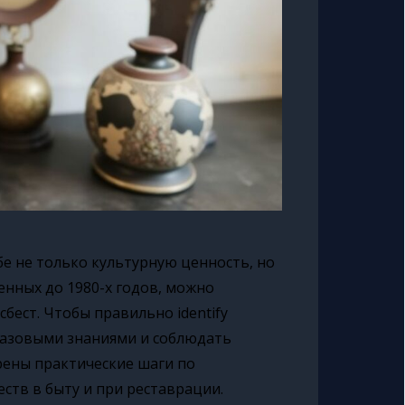
бе не только культурную ценность, но
енных до 1980-х годов, можно
бест. Чтобы правильно identify
ь базовыми знаниями и соблюдать
рены практические шаги по
тв в быту и при реставрации.