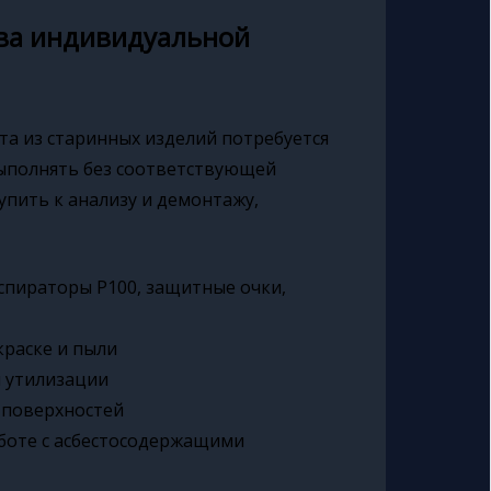
ва индивидуальной
ста из старинных изделий потребуется
ыполнять без соответствующей
упить к анализу и демонтажу,
спираторы P100, защитные очки,
краске и пыли
я утилизации
х поверхностей
аботе с асбестосодержащими