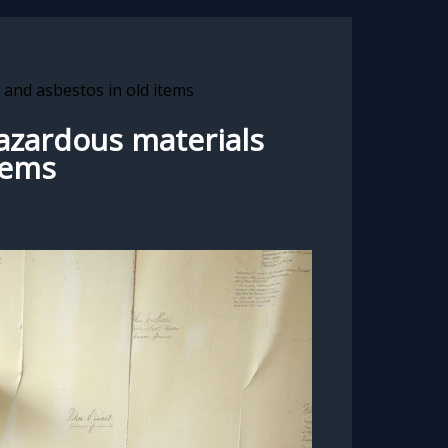
 and asbestos in old items
azardous materials
tems