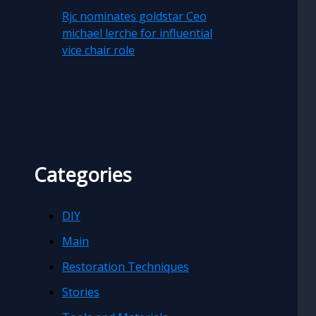
Rjc nominates goldstar Ceo
michael lerche for influential
vice chair role
Categories
DIY
Main
Restoration Techniques
Stories