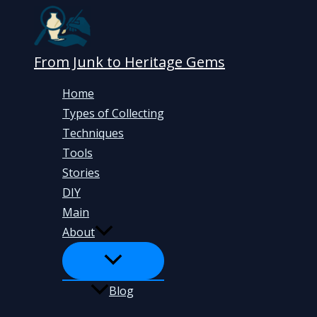
Skip
to
content
From Junk to Heritage Gems
Home
Types of Collecting
Techniques
Tools
Stories
DIY
Main
About
Blog