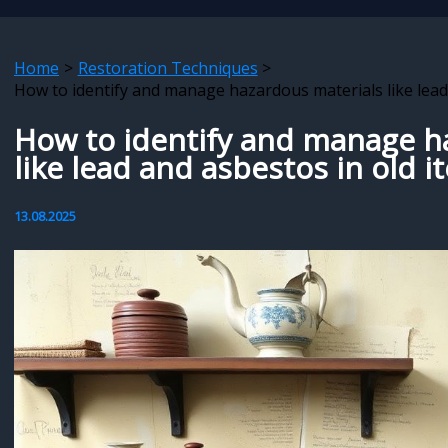
Home
Restoration Techniques
How to identify and manage hazardous materials like lead
How to identify and manage h
like lead and asbestos in old i
13.08.2025