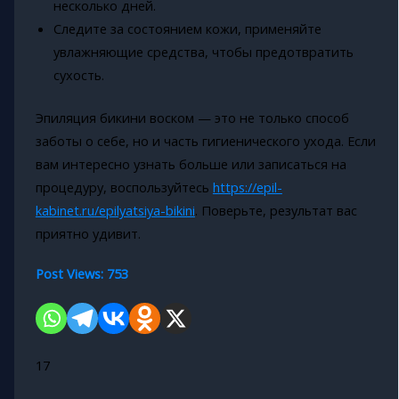
несколько дней.
Следите за состоянием кожи, применяйте
увлажняющие средства, чтобы предотвратить
сухость.
Эпиляция бикини воском — это не только способ
заботы о себе, но и часть гигиенического ухода. Если
вам интересно узнать больше или записаться на
процедуру, воспользуйтесь
https://epil-
kabinet.ru/epilyatsiya-bikini
. Поверьте, результат вас
приятно удивит.
Post Views:
753
17