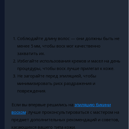
Соблюдайте длину волос — они должны быть не
менее 5 мм, чтобы воск мог качественно
захватить их.
Избегайте использования кремов и масел на день
процедуры, чтобы воск лучше прилегал к коже.
Не загорайте перед эпиляцией, чтобы
минимизировать риск раздражения и
повреждения.
Если вы впервые решились на
эпиляцию бикини
воском
, лучше проконсультироваться с мастером на
предмет дополнительных рекомендаций и советов,
касающихся вашего типа кожи.