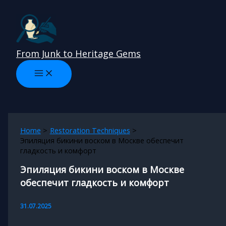
Skip
to
content
From Junk to Heritage Gems
Home
Restoration Techniques
Эпиляция бикини воском в Москве обеспечит
гладкость и комфорт
Эпиляция бикини воском в Москве
обеспечит гладкость и комфорт
31.07.2025