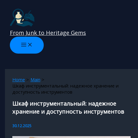
Skip
to
content
From Junk to Heritage Gems
Home
Main
Шкаф инструментальный: надежное хранение и
доступность инструментов
Шкаф инструментальный: надежное
хранение и доступность инструментов
30.12.2025