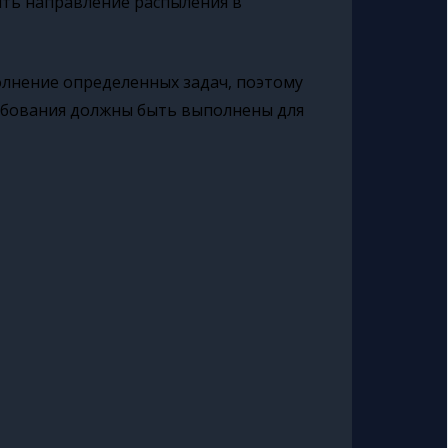
ть направление распыления в
олнение определенных задач, поэтому
ебования должны быть выполнены для