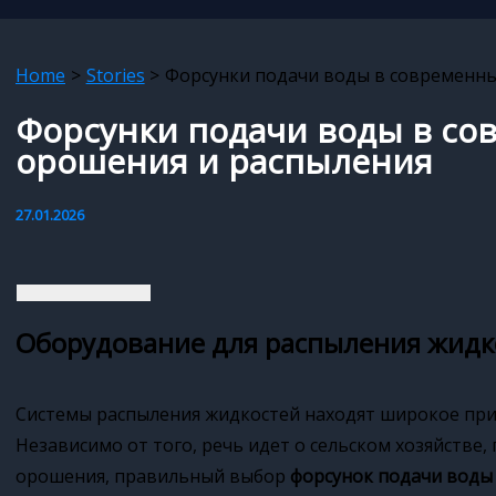
Home
Stories
Форсунки подачи воды в современны
Форсунки подачи воды в со
орошения и распыления
27.01.2026
Оборудование для распыления жидк
Системы распыления жидкостей находят широкое прим
Независимо от того, речь идет о сельском хозяйстве
орошения, правильный выбор
форсунок подачи воды