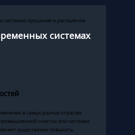
х системах орошения и распыления
временных системах
остей
енение в самых разных отраслях.
, промышленной очистке или системах
может существенно повысить