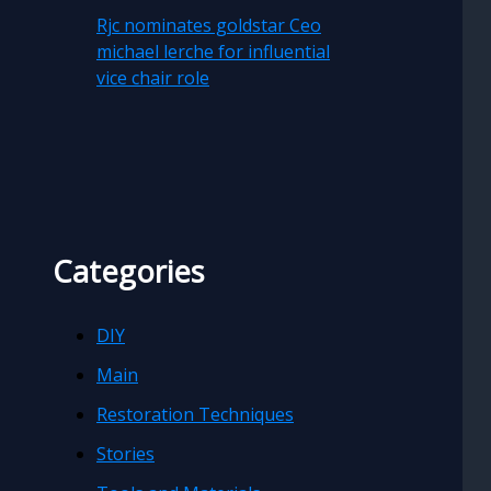
Rjc nominates goldstar Ceo
michael lerche for influential
vice chair role
Categories
DIY
Main
Restoration Techniques
Stories