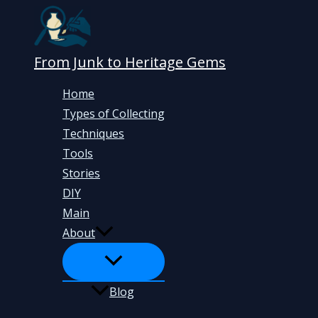
Skip
to
content
From Junk to Heritage Gems
Home
Types of Collecting
Techniques
Tools
Stories
DIY
Main
About
Blog