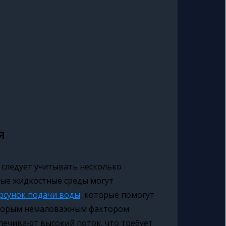
я
 следует учитывать несколько
ные жидкостные среды могут
рсунок подачи воды
, которые помогут
 Вторым немаловажным фактором
печивают высокий поток, что требует