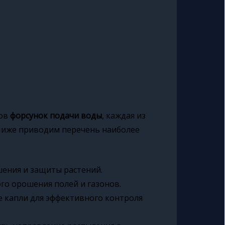
пов
форсунок подачи воды
, каждая из
 Ниже приводим перечень наиболее
ения и защиты растений.
о орошения полей и газонов.
 капли для эффективного контроля