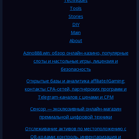
Tools
Stories
DIY
Main
About
Azino888.win: обзор онлайн-казино, популярные
слоты и настольные игры, лицензия и
безопасность
Открытые базы и аналитика affiliate/iGaming:
контакты CPA-сетей, партнёрских программ и
Telegram-каналов с ценами и CPM
Сенсор — эксклюзивный онлайн-магазин
премиальной цифровой техники
Отслеживание активов по местоположению с
QR-кодами: контроль, инвентаризация и