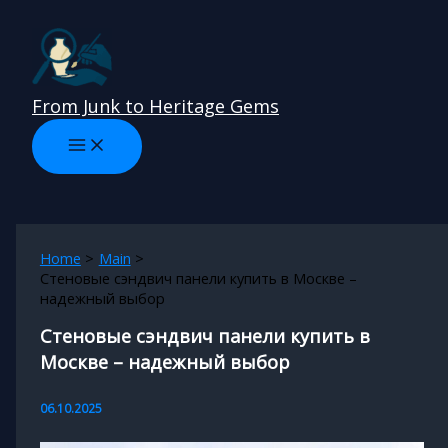
Skip
to
content
From Junk to Heritage Gems
Home
Main
Стеновые сэндвич панели купить в Москве –
надежный выбор
Стеновые сэндвич панели купить в
Москве – надежный выбор
06.10.2025