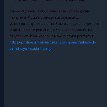
Таким образом, выбор качественных сэндвич-
панелей в Москве становится основой для
успешного строительства. Если вы ищете надежные
и долговечные решения, обратите внимание на
сэндвич-панели, которые можно приобрести тут:
https://profnastilmoskva.ru/sendvich-paneli/sehndvich-
paneli-dlya-fasada-i-steny
.