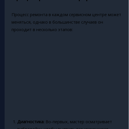
Процесс ремонта в каждом сервисном центре может
меняться, однако в большинстве случаев он
проходит в несколько этапов:
Диагностика:
Во-первых, мастер осматривает
виброрейку, чтобы выявить все имеющиеся