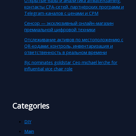
Открытые базы и аналитика affiliate/iGaming:
контакты CPA-сетей, партнёрских программ и
Telegram-каналов с ценами и CPM
Сенсор — эксклюзивный онлайн-магазин
премиальной цифровой техники
Отслеживание активов по местоположению с
QR-кодами: контроль, инвентаризация и
ответственность в реальном времени
Rjc nominates goldstar Ceo michael lerche for
influential vice chair role
Categories
DIY
Main