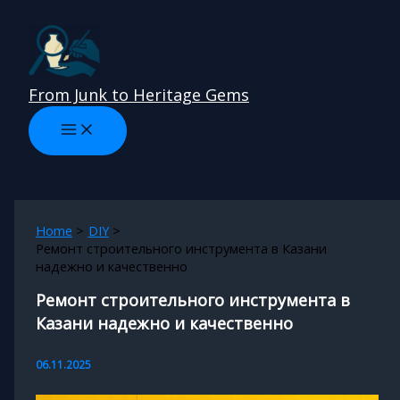
Skip
to
content
From Junk to Heritage Gems
Home
DIY
Ремонт строительного инструмента в Казани
надежно и качественно
Ремонт строительного инструмента в
Казани надежно и качественно
06.11.2025