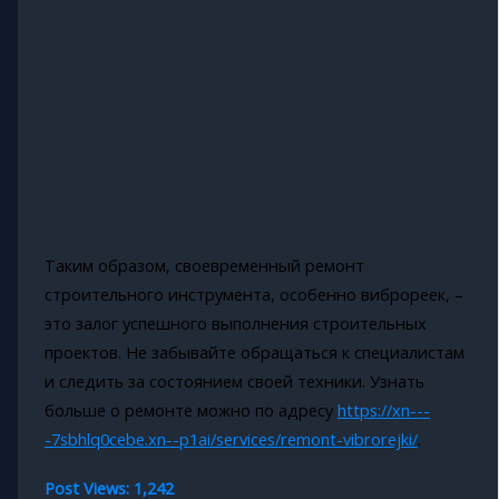
Таким образом, своевременный ремонт
строительного инструмента, особенно виброреек, –
это залог успешного выполнения строительных
проектов. Не забывайте обращаться к специалистам
и следить за состоянием своей техники. Узнать
больше о ремонте можно по адресу
https://xn---
-7sbhlq0cebe.xn--p1ai/services/remont-vibrorejki/
.
Post Views:
1,242