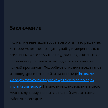
Заключение
Полная имплантация зубов всего рта – это решение,
которое может возвращать улыбку и уверенность в
себе. Вы можете забыть о неудобствах, связанных с
съемными протезами, и насладиться жизнью по
полной программе. Подробное описание всех этапов
и процедуры можно найти на странице
https://xn---
-7sbegckavzivcbrrbcsdiy0x.xn--p1ai/service/polnaja-
implantacija-zubov/
. Не упустите шанс изменить свою
жизнь к лучшему, начните с полной имплантации
зубов уже сегодня!