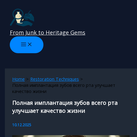
Skip
to
content
From Junk to Heritage Gems
Home
Restoration Techniques
Полная имплантация зубов всего рта улучшает
качество жизни
Полная имплантация зубов всего рта
улучшает качество жизни
10.12.2025