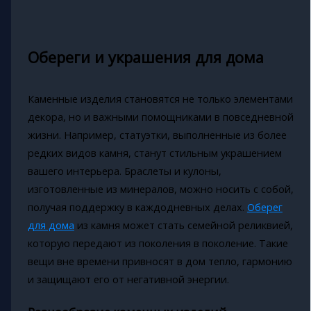
Обереги и украшения для дома
Каменные изделия становятся не только элементами
декора, но и важными помощниками в повседневной
жизни. Например, статуэтки, выполненные из более
редких видов камня, станут стильным украшением
вашего интерьера. Браслеты и кулоны,
изготовленные из минералов, можно носить с собой,
получая поддержку в каждодневных делах.
Оберег
для дома
из камня может стать семейной реликвией,
которую передают из поколения в поколение. Такие
вещи вне времени привносят в дом тепло, гармонию
и защищают его от негативной энергии.