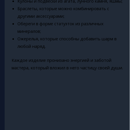
Кулоны и подвески из агата, лунного камня, яшмы;
Браслеты, которые можно комбинировать с
другими аксессуарами;
Обереги в форме статуэток из различных
минералов;
Ожерелья, которые способны добавить шарм в
любой наряд.
Каждое изделие пронизано энергией и заботой
мастера, который вложил в него частицу своей души.