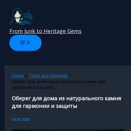
Skip
to
content
From Junk to Heritage Gems
Home
Tools and Materials
Оберег для дома из натурального камня для
гармонии и защиты
Оберег для дома из натурального камня
для гармонии и защиты
16.07.2025