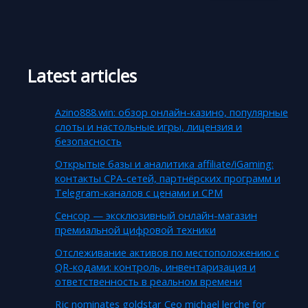
Latest articles
Azino888.win: обзор онлайн-казино, популярные
слоты и настольные игры, лицензия и
безопасность
Открытые базы и аналитика affiliate/iGaming:
контакты CPA-сетей, партнёрских программ и
Telegram-каналов с ценами и CPM
Сенсор — эксклюзивный онлайн-магазин
премиальной цифровой техники
Отслеживание активов по местоположению с
QR-кодами: контроль, инвентаризация и
ответственность в реальном времени
Rjc nominates goldstar Ceo michael lerche for