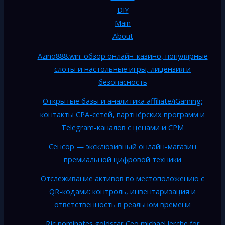
DIY
Main
About
Azino888.win: обзор онлайн-казино, популярные
слоты и настольные игры, лицензия и
безопасность
Открытые базы и аналитика affiliate/iGaming:
контакты CPA-сетей, партнёрских программ и
Telegram-каналов с ценами и CPM
Сенсор — эксклюзивный онлайн-магазин
премиальной цифровой техники
Отслеживание активов по местоположению с
QR-кодами: контроль, инвентаризация и
ответственность в реальном времени
Rjc nominates goldstar Ceo michael lerche for