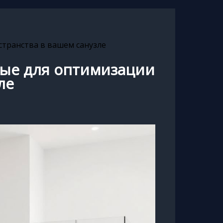
странства в вашем санузле
ные для оптимизации
ле