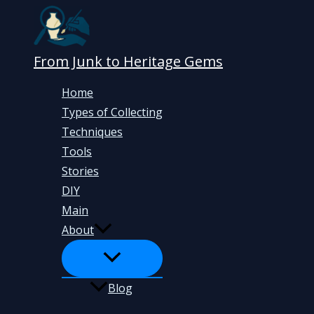
Skip
to
content
From Junk to Heritage Gems
Home
Types of Collecting
Techniques
Tools
Stories
DIY
Main
About
Blog