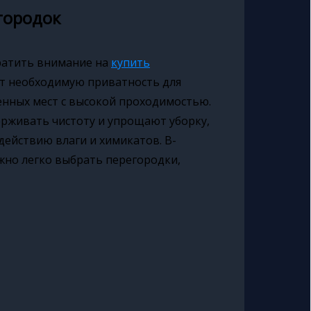
городок
ратить внимание на
купить
ют необходимую приватность для
енных мест с высокой проходимостью.
рживать чистоту и упрощают уборку,
действию влаги и химикатов. В-
жно легко выбрать перегородки,