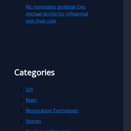
Rjc nominates goldstar Ceo
michael lerche for influential
vice chair role
Categories
DIY
Main
Restoration Techniques
Stories