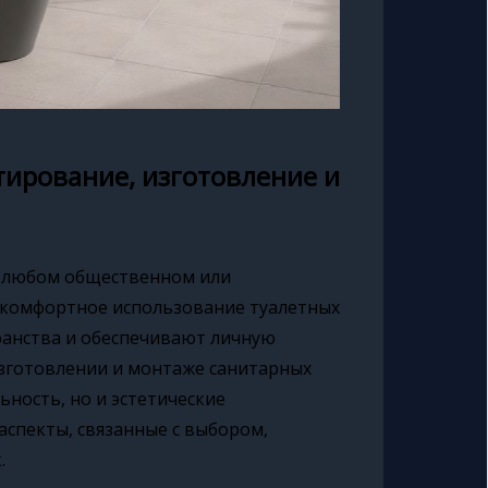
тирование, изготовление и
в любом общественном или
 комфортное использование туалетных
ранства и обеспечивают личную
изготовлении и монтаже санитарных
ность, но и эстетические
аспекты, связанные с выбором,
.