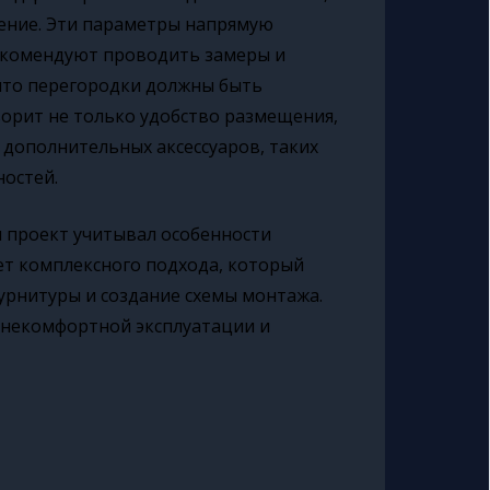
жение. Эти параметры напрямую
екомендуют проводить замеры и
 что перегородки должны быть
орит не только удобство размещения,
 дополнительных аксессуаров, таких
ностей.
 проект учитывал особенности
ет комплексного подхода, который
урнитуры и создание схемы монтажа.
 некомфортной эксплуатации и