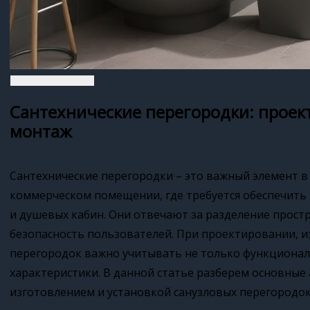
Сантехнические перегородки: проек
монтаж
Сантехнические перегородки – это важный элемент 
коммерческом помещении, где требуется обеспечить
и душевых кабин. Они отвечают за разделение прост
безопасность пользователей. При проектировании, 
перегородок важно учитывать не только функциональ
характеристики. В данной статье разберем основные 
изготовлением и установкой санузловых перегородок