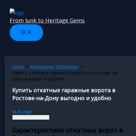
Skip
to
From Junk to Heritage Gems
content
Home
Restoration Techniques
Купить откатные гаражные ворота в Ростове-на-
Дону выгодно и удобно
Купить откатные гаражные ворота в
Ростове-на-Дону выгодно и удобно
18.01.2026
Характеристики откатных ворот в