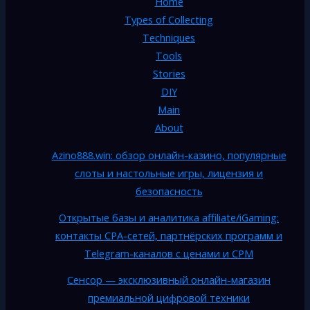
Home
Types of Collecting
Techniques
Tools
Stories
DIY
Main
About
Azino888.win: обзор онлайн-казино, популярные
слоты и настольные игры, лицензия и
безопасность
Открытые базы и аналитика affiliate/iGaming:
контакты CPA-сетей, партнёрских программ и
Telegram-каналов с ценами и CPM
Сенсор — эксклюзивный онлайн-магазин
премиальной цифровой техники