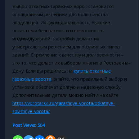
Выбор откатных гаражных ворот становится
оправданным решением для большинства
владельцев. Их функциональность, высокие
показатели безопасности и возможность
индивидуальной настройки делают их
универсальным решением для различных типов
зданий. Стремление к качеству и долговечности –
это то, что делает их выбором многих в Ростове-на-
Дону. Если вы решились на
купить откатные
гаражные ворота
, знайте, что правильный выбор и
установка обеспечат долгую и надежную службу.
Дополнительные детали можно найти на сайте
https://vorota161.ru/garazhnye-vorota/otkatnye-
sdvizhnye-vorota/
.
Post Views:
504