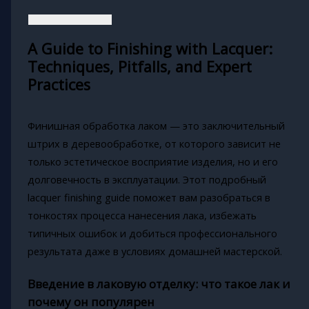
A Guide to Finishing with Lacquer:
Techniques, Pitfalls, and Expert
Practices
Финишная обработка лаком — это заключительный
штрих в деревообработке, от которого зависит не
только эстетическое восприятие изделия, но и его
долговечность в эксплуатации. Этот подробный
lacquer finishing guide поможет вам разобраться в
тонкостях процесса нанесения лака, избежать
типичных ошибок и добиться профессионального
результата даже в условиях домашней мастерской.
Введение в лаковую отделку: что такое лак и
почему он популярен