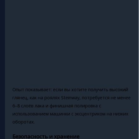
Опыт показывает: если вы хотите получить высокий
глянец, как на роялях Steinway, потребуется не менее
6–8 слоёв лака и финишная полировка с
использованием машинки с эксцентриком на низких
оборотах.
Безопасность и хранение