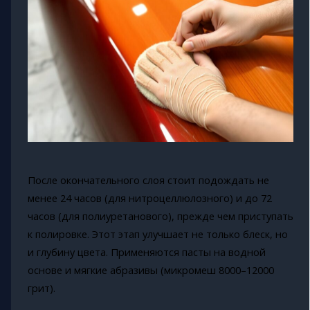
После окончательного слоя стоит подождать не
менее 24 часов (для нитроцеллюлозного) и до 72
часов (для полиуретанового), прежде чем приступать
к полировке. Этот этап улучшает не только блеск, но
и глубину цвета. Применяются пасты на водной
основе и мягкие абразивы (микромеш 8000–12000
грит).