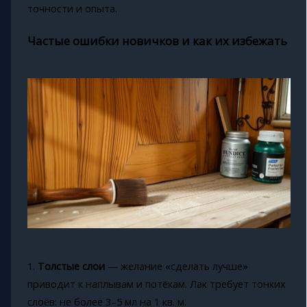
точности и опыта.
Частые ошибки новичков и как их избежать
1.
Толстые слои
— желание «сделать лучше»
приводит к наплывам и потёкам. Лак требует тонких
слоёв: не более 3–5 мл на 1 кв. м.