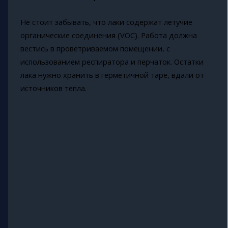
Не стоит забывать, что лаки содержат летучие
органические соединения (VOC). Работа должна
вестись в проветриваемом помещении, с
использованием респиратора и перчаток. Остатки
лака нужно хранить в герметичной таре, вдали от
источников тепла.