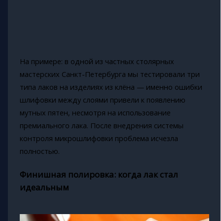
На примере: в одной из частных столярных
мастерских Санкт-Петербурга мы тестировали три
типа лаков на изделиях из клёна — именно ошибки
шлифовки между слоями привели к появлению
мутных пятен, несмотря на использование
премиального лака. После внедрения системы
контроля микрошлифовки проблема исчезла
полностью.
Финишная полировка: когда лак стал
идеальным