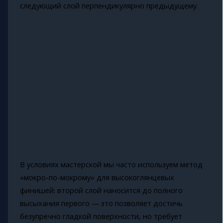
следующий слой перпендикулярно предыдущему.
В условиях мастерской мы часто используем метод
«мокро-по-мокрому» для высокоглянцевых
финишей: второй слой наносится до полного
высыхания первого — это позволяет достичь
безупречно гладкой поверхности, но требует