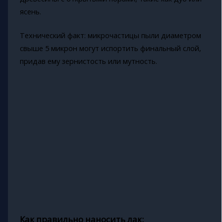
ясень.
Технический факт: микрочастицы пыли диаметром
свыше 5 микрон могут испортить финальный слой,
придав ему зернистость или мутность.
Как правильно наносить лак: