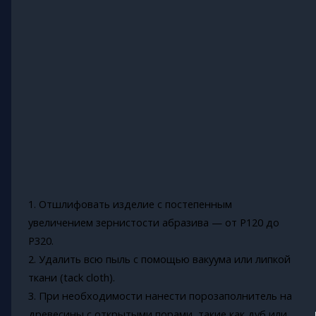
1. Отшлифовать изделие с постепенным
увеличением зернистости абразива — от P120 до
P320.
2. Удалить всю пыль с помощью вакуума или липкой
ткани (tack cloth).
3. При необходимости нанести порозаполнитель на
древесины с открытыми порами, такие как дуб или