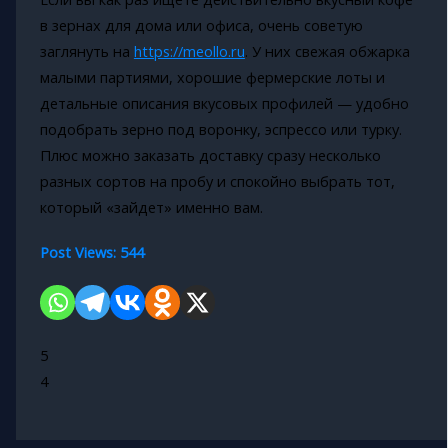
в зернах для дома или офиса, очень советую
заглянуть на
https://meollo.ru
. У них свежая обжарка
малыми партиями, хорошие фермерские лоты и
детальные описания вкусовых профилей — удобно
подобрать зерно под воронку, эспрессо или турку.
Плюс можно заказать доставку сразу несколько
разных сортов на пробу и спокойно выбрать тот,
который «зайдет» именно вам.
Post Views:
544
5
4