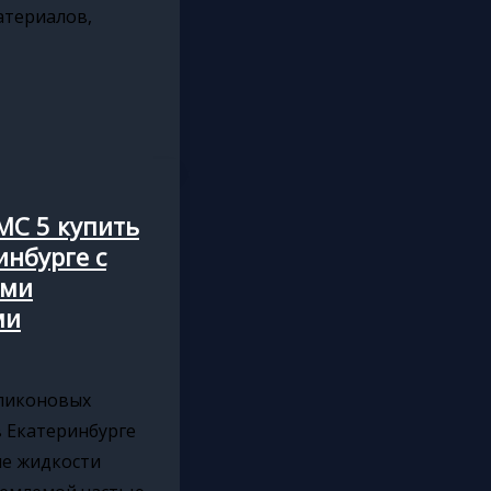
атериалов,
МС 5 купить
е
инбурге с
ыми
ми
ликоновых
 Екатеринбурге
е жидкости