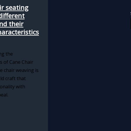
r seating
different
nd their
aracteristics
ng the
 of Cane Chair
 chair weaving is
ld craft that
onality with
eal.