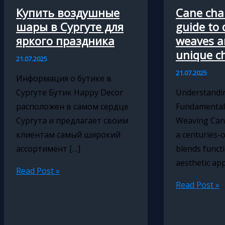
Купить воздушные
Cane chai
шары в Сургуте для
guide to 
яркого праздника
weaves a
unique ch
21.07.2025
21.07.2025
Информация о бутике в
Сургуте Бутик Happy Decor
Understandi
расположен в самом сердце
Fundamentals
Сургута и предлагает своим
Weaving Cane
клиентам самый широкий
a centuries-o
ассортимент […]
blends functi
aesthetic app
Купить
Read Post »
воздушные
Cane
Read Post »
шары
chair
в
seating