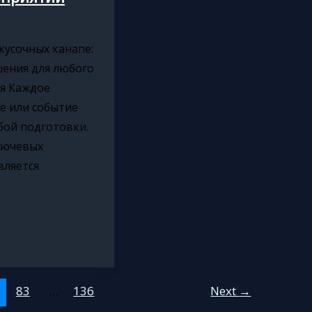
кусочных канапе:
шения для любого
я Каждое
е или событие
бой подготовки.
лючевых
вляется
83
…
136
Next
→