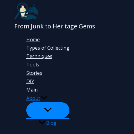
Skip
to
content
From Junk to Heritage Gems
Home
Types of Collecting
Techniques
Tools
Stories
DIY
Main
About
Blog