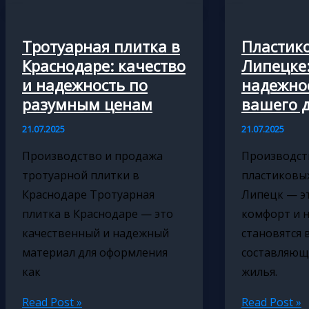
Сургуте
guide
для
to
яркого
different
Тротуарная плитка в
Пластик
праздника
weaves
Краснодаре: качество
Липецке
and
и надежность по
надежно
their
разумным ценам
вашего 
unique
21.07.2025
21.07.2025
characteristi
Производство и продажа
Производст
тротуарной плитки в
пластиковы
Краснодаре Тротуарная
Липецк — эт
плитка в Краснодаре — это
комфорт и 
качественный и надежный
становятся
материал для оформления
составляющ
как
жилья.
Тротуарная
Пластиковы
Read Post »
Read Post »