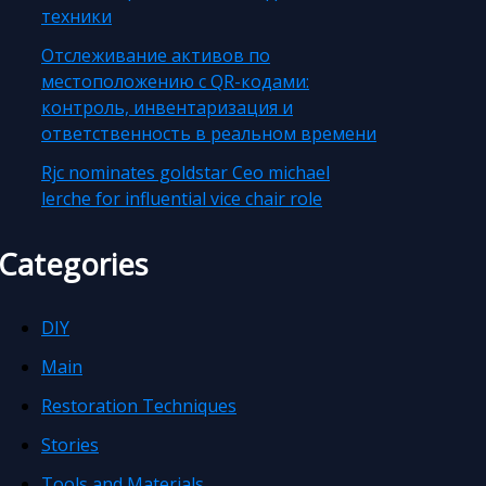
техники
Отслеживание активов по
местоположению с QR-кодами:
контроль, инвентаризация и
ответственность в реальном времени
Rjc nominates goldstar Ceo michael
lerche for influential vice chair role
Categories
DIY
Main
Restoration Techniques
Stories
Tools and Materials