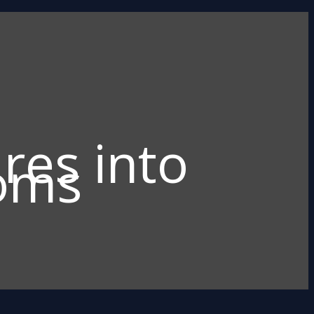
res into
ooms