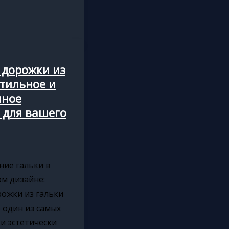
 дорожки из
стильное и
чное
 для вашего
ние гальки в
м дизайне:
ожки из гальки
о один из самых
и эстетически