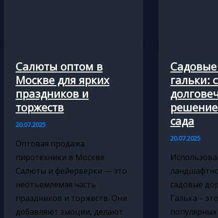
плитка
окна
в
в
Краснодаре:
Липецке:
качество
комфорт
и
и
Салюты оптом в
Садовые
надежность
надежность
Москве для ярких
гальки: 
по
для
праздников и
долгове
разумным
вашего
торжеств
решение
ценам
дома
сада
20.07.2025
20.07.2025
Оптовая продажа
пиротехники в Москве
Использова
Салюты и фейерверки — это
ландшафтно
неотъемлемая часть
садовые дор
праздников и торжеств. Они
Галька – эт
добавляют эмоции, делают
популярных 