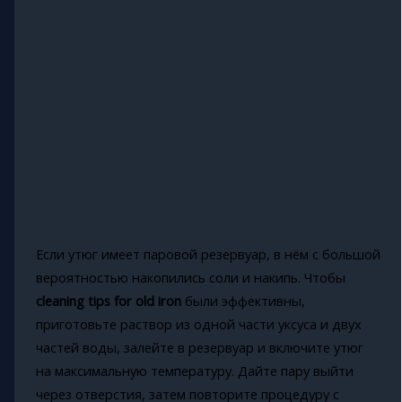
Если утюг имеет паровой резервуар, в нём с большой
вероятностью накопились соли и накипь. Чтобы
cleaning tips for old iron
были эффективны,
приготовьте раствор из одной части уксуса и двух
частей воды, залейте в резервуар и включите утюг
на максимальную температуру. Дайте пару выйти
через отверстия, затем повторите процедуру с