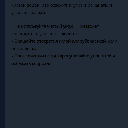
чистой водой. Это освежит внутренние каналы и
устранит запахи.
-
Не используйте чистый уксус
— он может
повредить внутренние элементы.
-
Очищайте отверстия иглой или зубочисткой
, если
они забиты.
-
После очистки всегда просушивайте утюг
, чтобы
избежать коррозии.