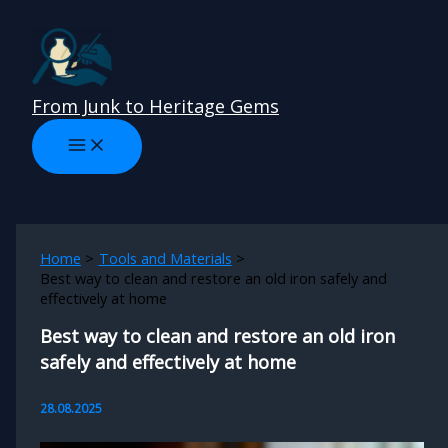
Skip
to
content
From Junk to Heritage Gems
Home
Tools and Materials
Best way to clean and restore an old iron safely and
effectively at home
Best way to clean and restore an old iron
safely and effectively at home
28.08.2025