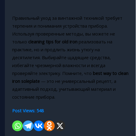
Правильный уход за винтажной техникой требует
терпения и понимания устройства прибора.
Используя проверенные методы, вы можете не
только
cleaning tips for old iron
реализовать на
практике, но и продлить жизнь утюгу на
десятилетия. Выбирайте щадящие средства,
избегайте чрезмерной влажности и всегда
проверяйте электрику. Помните, что
best way to clean
iron soleplate
— это не универсальный рецепт, а
адаптивный подход, учитывающий материал и
состояние прибора.
Post Views:
548