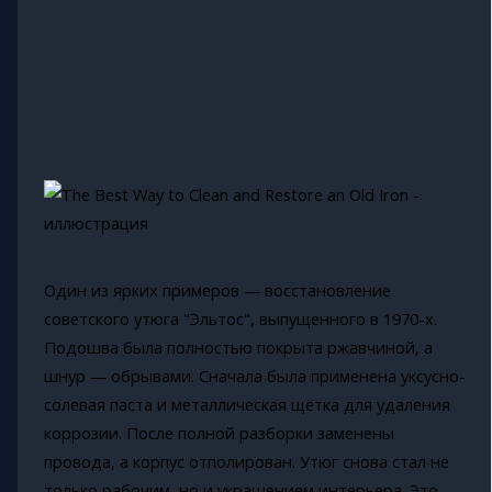
Один из ярких примеров — восстановление
советского утюга "Эльтос", выпущенного в 1970-х.
Подошва была полностью покрыта ржавчиной, а
шнур — обрывами. Сначала была применена уксусно-
солевая паста и металлическая щётка для удаления
коррозии. После полной разборки заменены
провода, а корпус отполирован. Утюг снова стал не
только рабочим, но и украшением интерьера. Это